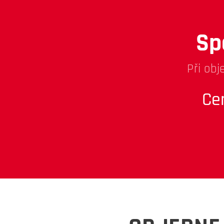
Sp
Při obj
Ce