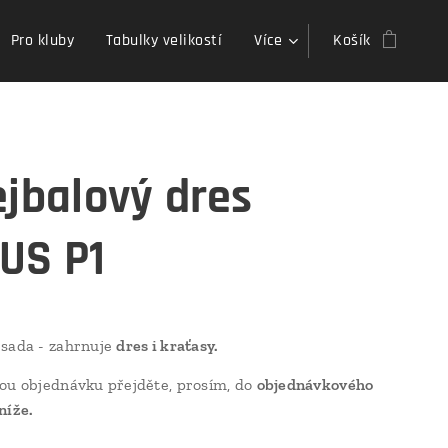
Pro kluby
Tabulky velikostí
Více
Košík
ejbalový dres
US P1
 sada - zahrnuje
dres i kraťasy.
ou objednávku přejděte, prosím, do
objednávkového
níže.