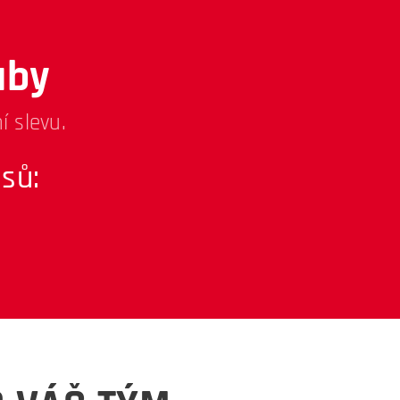
uby
í slevu.
sů: