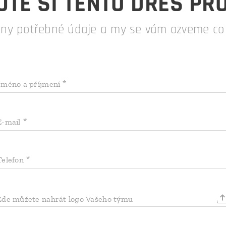
TE SI TENTO DRES PR
hny potřebné údaje a my se vám ozveme co n
Jméno a příjmení
E-mail
Telefon
Zde můžete nahrát logo Vašeho týmu