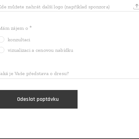
Zde můžete nahrát další logo (například sponzora)
Mám zájem o
konzultaci
vizualizaci a cenovou nabídku
Jaká je Vaše představa o dresu?
Odeslat poptávku