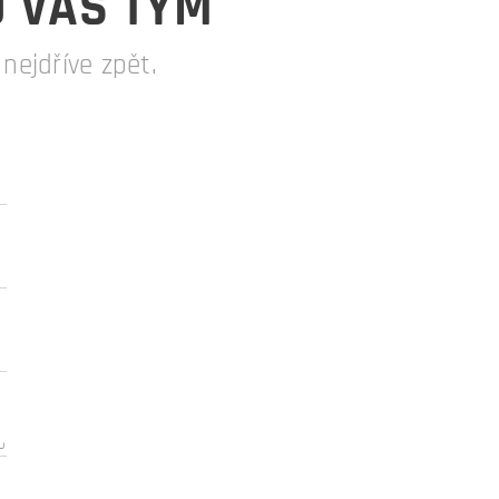
O VÁŠ TÝM
ejdříve zpět.