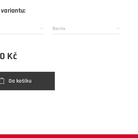
 variantu:
Barva
00
Kč
Do košíku