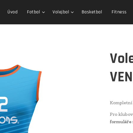
Úvod
Fotbal
Volejbal
Basketbal
Fitness
Vol
VEN
Kompletní
Pro klubov
formuláře 