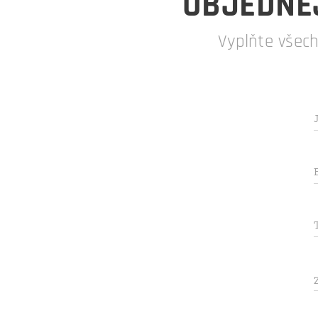
OBJEDNEJ
Vyplňte všec