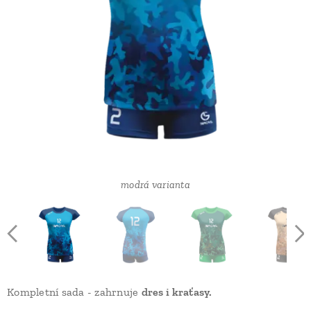
oranžovo-bordová varianta
tělovo-černá varianta
zelená varianta
modrá varianta
modrá varianta
Kompletní sada - zahrnuje
dres i kraťasy.