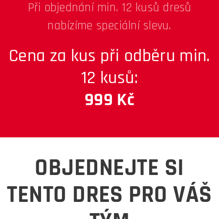
Při objednání min. 12 kusů dresů
nabízíme speciální slevu.
Cena za kus při odběru min.
12 kusů:
999 Kč
OBJEDNEJTE SI
TENTO DRES PRO VÁŠ