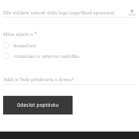
Zde můžete nahrát další logo (například sponzora)
Mám zájem o
konzultaci
vizualizaci a cenovou nabídku
Jaká je Vaše představa o dresu?
Odeslat poptávku