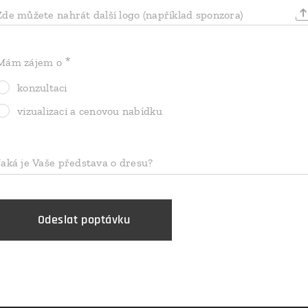
Zde můžete nahrát další logo (například sponzora)
Mám zájem o
konzultaci
vizualizaci a cenovou nabídku
Jaká je Vaše představa o dresu?
Odeslat poptávku