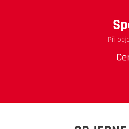
Sp
Při obj
Ce