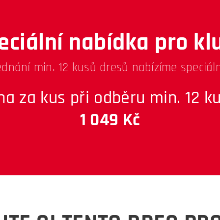
eciální nabídka pro kl
ednání min. 12 kusů dresů nabízíme speciáln
na za kus při odběru min. 12 ku
1 049 Kč