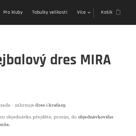
Pro kluby
Tabulky velikostí
Více
Košík
ejbalový dres MIRA
 sada - zahrnuje
dres i kraťasy.
ou objednávku přejděte, prosím, do
objednávkového
níže.