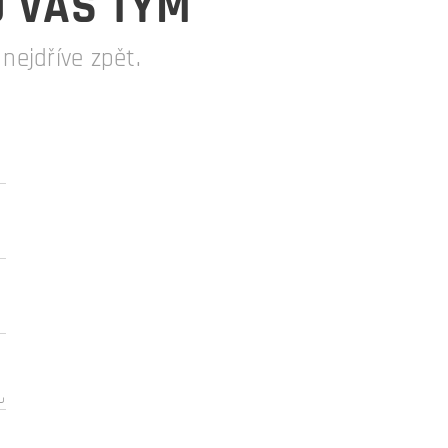
O VÁŠ TÝM
ejdříve zpět.