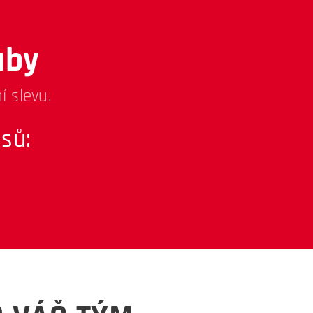
uby
í slevu.
sů: