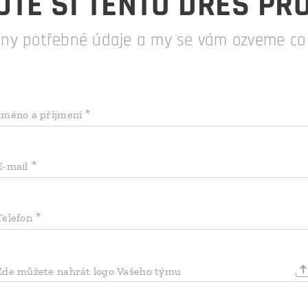
TE SI TENTO DRES PR
hny potřebné údaje a my se vám ozveme co n
Jméno a příjmení
E-mail
Telefon
Zde můžete nahrát logo Vašeho týmu