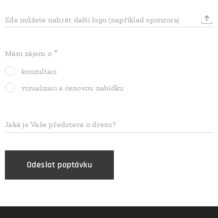
Zde můžete nahrát další logo (například sponzora)
Mám zájem o
konzultaci
vizualizaci a cenovou nabídku
Jaká je Vaše představa o dresu?
Odeslat poptávku