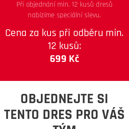
Při objednání min. 12 kusů dresů
nabízíme speciální slevu.
Cena za kus při odběru min.
12 kusů:
699 Kč
OBJEDNEJTE SI
TENTO DRES PRO VÁŠ