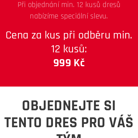
Při objednání min. 12 kusů dresů
nabízíme speciální slevu.
Cena za kus při odběru min.
12 kusů:
999 Kč
OBJEDNEJTE SI
TENTO DRES PRO VÁŠ