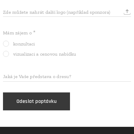
Zde můžete nahrát další logo (například sponzora)
Mám zájem o
konzultaci
vizualizaci a cenovou nabídku
Jaká je Vaše představa o dresu?
Odeslat poptávku