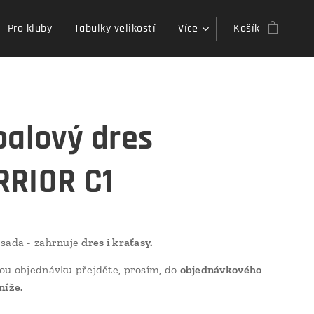
Pro kluby
Tabulky velikostí
Více
Košík
balový dres
RIOR C1
 sada - zahrnuje
dres i kraťasy.
ou objednávku přejděte, prosím, do
objednávkového
níže.