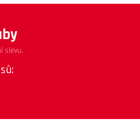
uby
í slevu.
sů: