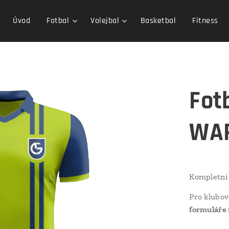
Úvod
Fotbal
Volejbal
Basketbal
Fitness
Fot
WAR
Kompletní
Pro klubov
formuláře 