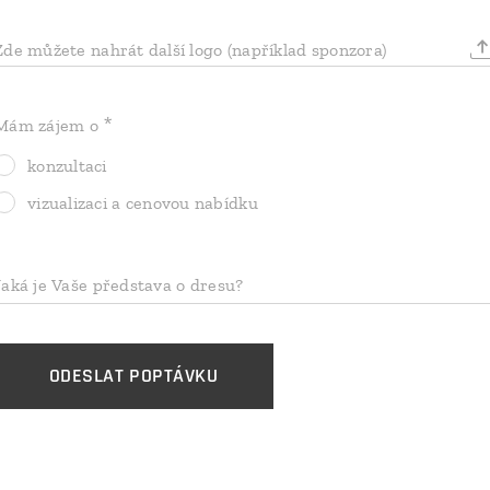
Zde můžete nahrát další logo (například sponzora)
Mám zájem o
konzultaci
vizualizaci a cenovou nabídku
Jaká je Vaše představa o dresu?
ODESLAT POPTÁVKU