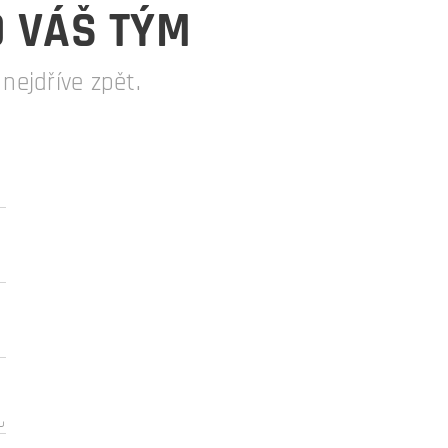
O VÁŠ TÝM
ejdříve zpět.