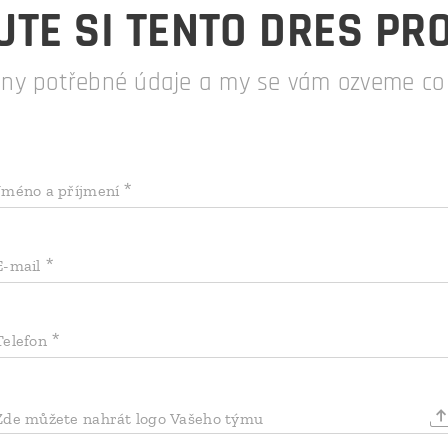
TE SI TENTO DRES PR
hny potřebné údaje a my se vám ozveme co n
Jméno a příjmení
E-mail
Telefon
Zde můžete nahrát logo Vašeho týmu