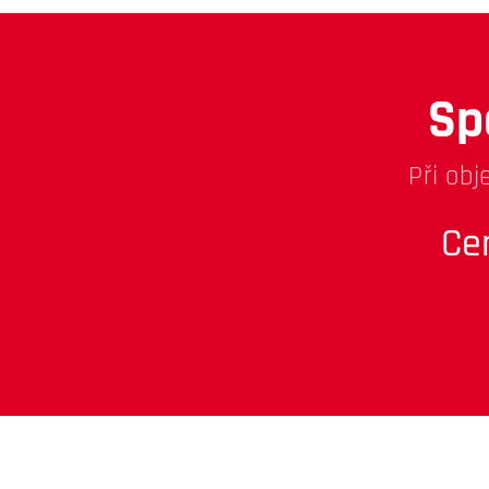
Sp
Při obj
Ce