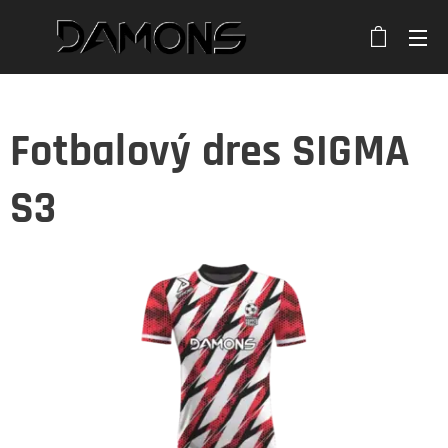
Fotbalový dres SIGMA
S3