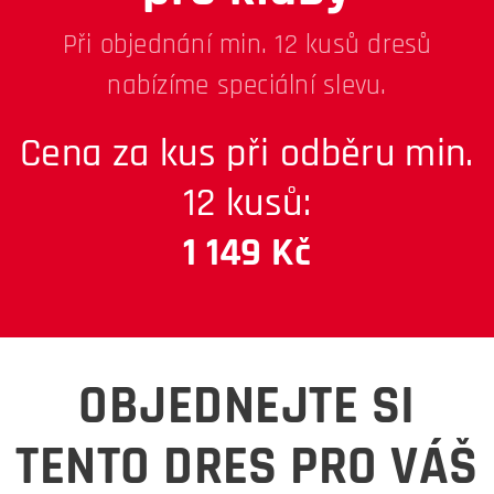
Při objednání min. 12 kusů dresů
nabízíme speciální slevu.
Cena za kus při odběru min.
12 kusů:
1 149 Kč
OBJEDNEJTE SI
TENTO DRES PRO VÁŠ