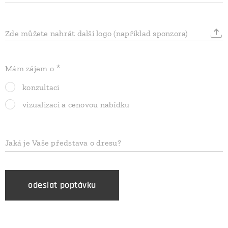
Zde můžete nahrát další logo (například sponzora)
Mám zájem o
konzultaci
vizualizaci a cenovou nabídku
Jaká je Vaše představa o dresu?
odeslat poptávku