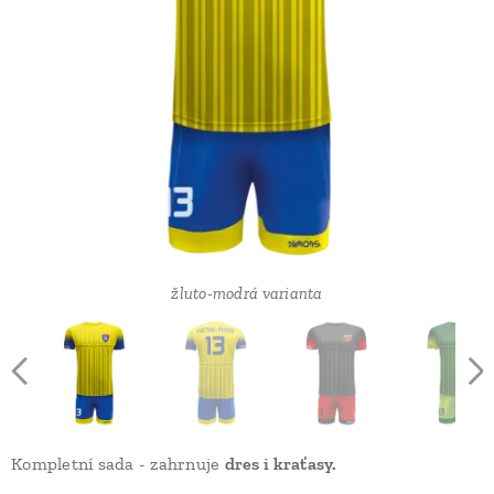
černo-červená varianta
růžovo-zelená varianta
zeleno-černá varianta
žluto-modrá varianta
žluto-modrá varianta
Kompletní sada - zahrnuje
dres i kraťasy.