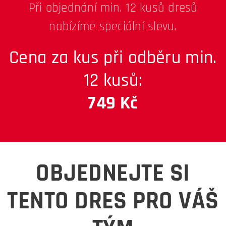
Při objednání min. 12 kusů dresů
nabízíme speciální slevu.
Cena za kus při odběru min.
12 kusů:
749 Kč
OBJEDNEJTE SI
TENTO DRES PRO VÁŠ