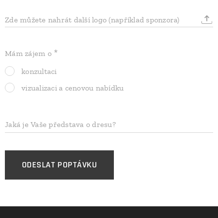
Zde můžete nahrát další logo (například sponzora)
Mám zájem o
konzultaci
vizualizaci a cenovou nabídku
Jaká je Vaše představa o dresu?
ODESLAT POPTÁVKU