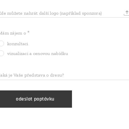
Zde můžete nahrát další logo (například sponzora)
Mám zájem o
konzultaci
vizualizaci a cenovou nabídku
Jaká je Vaše představa o dresu?
odeslat poptávku