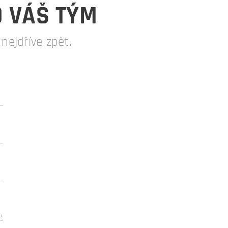
O VÁŠ TÝM
ejdříve zpět.