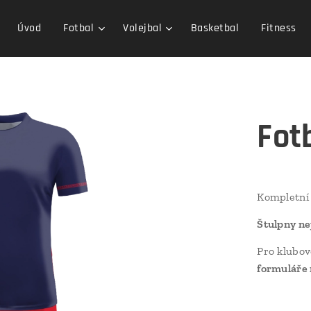
Úvod
Fotbal
Volejbal
Basketbal
Fitness
Fot
Kompletní
Štulpny ne
Pro klubov
formuláře 