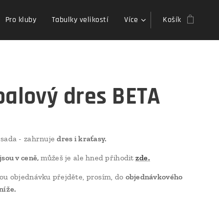
Pro kluby
Tabulky velikostí
Více
Košík
balový dres BETA
 sada - zahrnuje
dres i kraťasy.
jsou v ceně,
můžeš je ale hned přihodit
zde.
ou objednávku přejděte, prosím, do
objednávkového
níže.