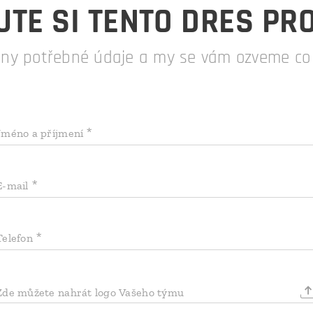
TE SI TENTO DRES PR
hny potřebné údaje a my se vám ozveme co n
Jméno a příjmení
E-mail
Telefon
Zde můžete nahrát logo Vašeho týmu