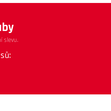
uby
í slevu.
sů: