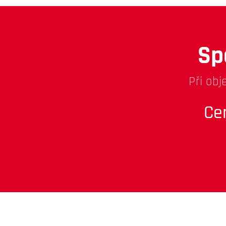
Sp
Při obj
Ce