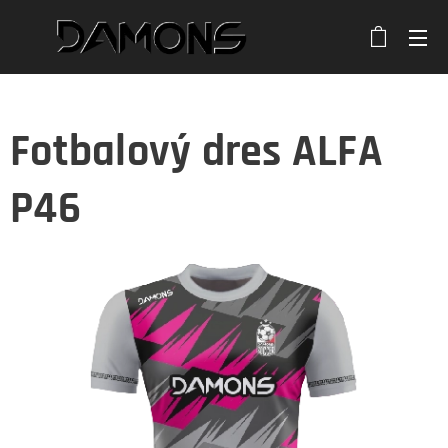
Fotbalový dres ALFA
P46