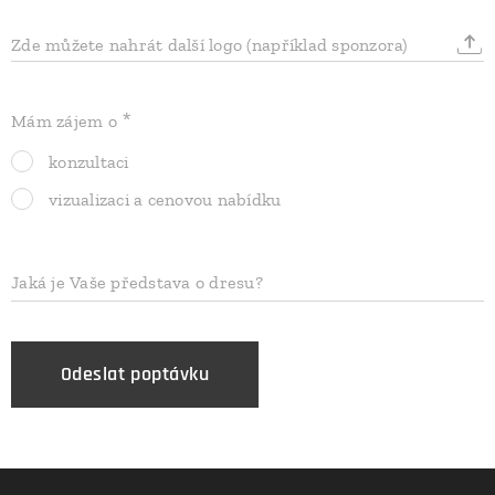
Zde můžete nahrát další logo (například sponzora)
Mám zájem o
konzultaci
vizualizaci a cenovou nabídku
Jaká je Vaše představa o dresu?
Odeslat poptávku