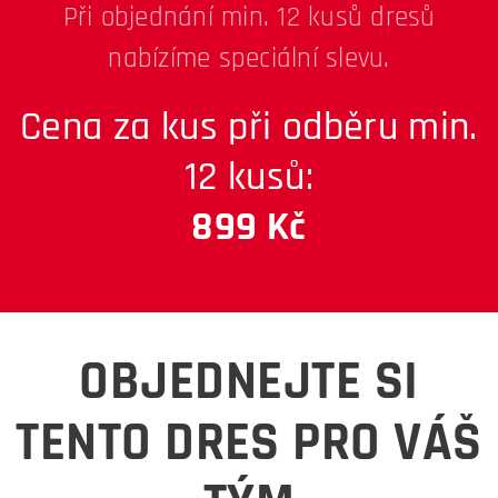
Při objednání min. 12 kusů dresů
nabízíme speciální slevu.
Cena za kus při odběru min.
12 kusů:
899 Kč
OBJEDNEJTE SI
TENTO DRES PRO VÁŠ