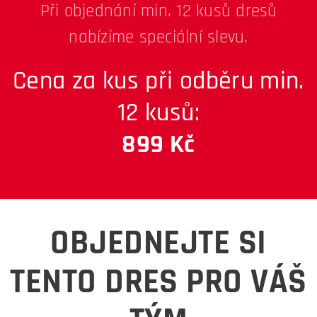
Při objednání min. 12 kusů dresů
nabízíme speciální slevu.
Cena za kus při odběru min.
12 kusů:
899 Kč
OBJEDNEJTE SI
TENTO DRES PRO VÁŠ