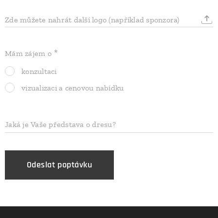
Zde můžete nahrát další logo (například sponzora)
Mám zájem o
konzultaci
vizualizaci a cenovou nabídku
Jaká je Vaše představa o dresu?
Odeslat poptávku