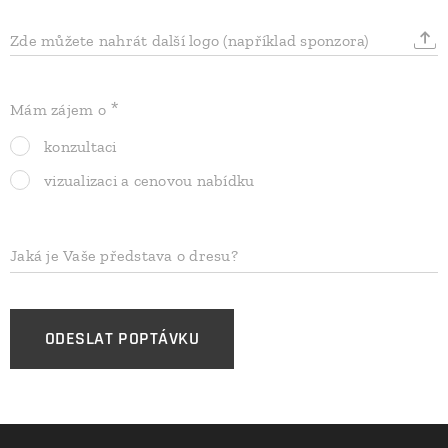
Zde můžete nahrát další logo (například sponzora)
Mám zájem o
konzultaci
vizualizaci a cenovou nabídku
Jaká je Vaše představa o dresu?
ODESLAT POPTÁVKU