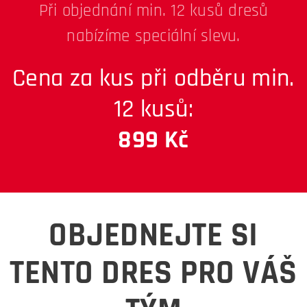
Při objednání min. 12 kusů dresů
nabízíme speciální slevu.
Cena za kus při odběru min.
12 kusů:
899 Kč
OBJEDNEJTE SI
TENTO DRES PRO VÁŠ