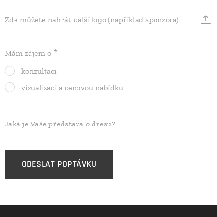
Zde můžete nahrát další logo (například sponzora)
Mám zájem o
konzultaci
vizualizaci a cenovou nabídku
Jaká je Vaše představa o dresu?
ODESLAT POPTÁVKU