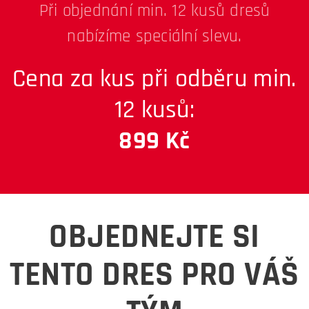
Při objednání min. 12 kusů dresů
nabízíme speciální slevu.
Cena za kus při odběru min.
12 kusů:
899 Kč
OBJEDNEJTE SI
TENTO DRES PRO VÁŠ