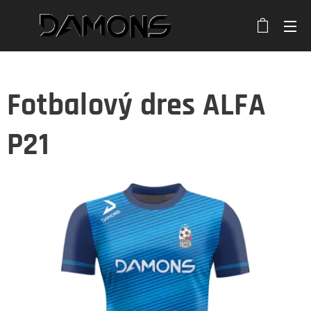
Fotbalový dres ALFA
P21