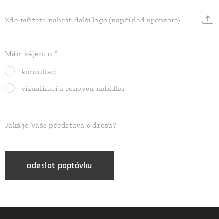
Zde můžete nahrát další logo (například sponzora)
Mám zájem o
konzultaci
vizualizaci a cenovou nabídku
Jaká je Vaše představa o dresu?
odeslat poptávku