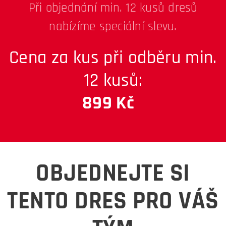
Při objednání min. 12 kusů dresů
nabízíme speciální slevu.
Cena za kus při odběru min.
12 kusů:
899 Kč
OBJEDNEJTE SI
TENTO DRES PRO VÁŠ