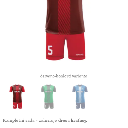
červeno-bordová varianta
zeleno-černá varianta
Kompletní sada - zahrnuje
dres i kraťasy.