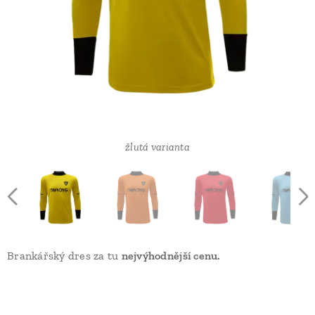
tmavé zelená varianta
tmavě modrá varianta
světle zelená varianta
světle modrá varianta
oranžová varianta
červená varianta
žlutá varianta
Brankářský dres za tu
nejvýhodnější cenu.