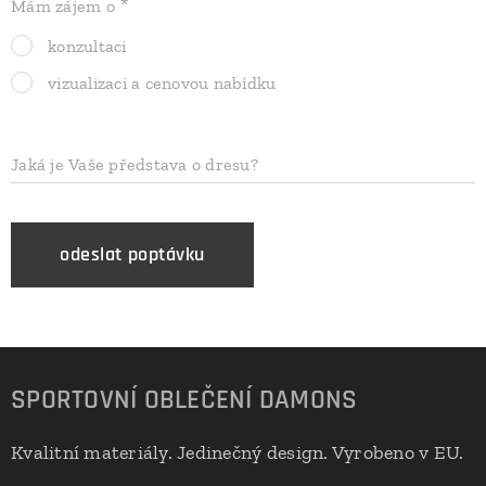
Mám zájem o
konzultaci
vizualizaci a cenovou nabídku
Jaká je Vaše představa o dresu?
odeslat poptávku
SPORTOVNÍ OBLEČENÍ DAMONS
Kvalitní materiály. Jedinečný design. Vyrobeno v EU.
🇪🇺